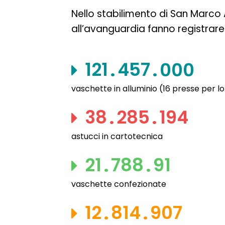
Nello stabilimento di San Marc
all’avanguardia fanno registrare 
121
457
000
.
.
vaschette in alluminio (16 presse per l
38
285
194
.
.
astucci in cartotecnica
21
788
91
.
.
vaschette confezionate
12
814
907
.
.